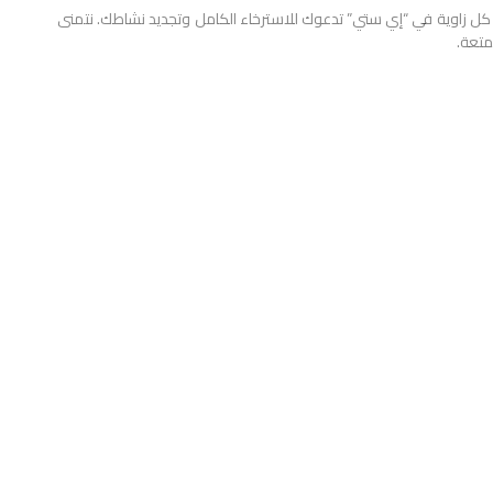
ن كل زاوية في “إي ستي” تدعوك للاسترخاء الكامل وتجديد نشاطك. نتمنى
متعة.