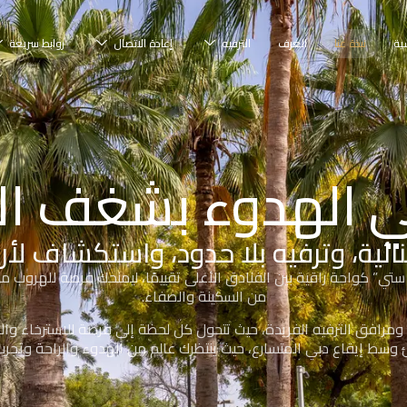
ية
نبذة عنا
الغرف
الترفيه
إعادة الاتصال
روابط سريعة
ي الهدوء بشغف ا
ائية، وترفيه بلا حدود، واستكشاف لأر
ستي” كواحة راقية بين الفنادق الأعلى تقييمًا، ليمنحك فرصة للهروب
من السكينة والصفاء.
ومرافق الترفيه الفريدة، حيث تتحول كل لحظة إلى فرصة للاسترخاء وال
وسط إيقاع دبي المتسارع، حيث ينتظرك عالم من الهدوء والراحة وتجرب