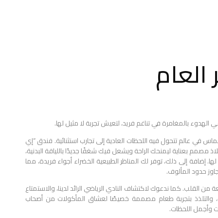
 العام
 الهدوء بالمغامرة في تناغم فريد، لتعيش تجربة لا مثيل لها.
اس في عالم تتحول فيه اللحظات العادية إلى تجارب استثنائية. فندق “إي
 مصمم بعناية ليمنحك الراحة ويشعل فيك شغفًا جديدًا باللياقة البدنية،
ها. إضافة إلى ذلك، توفر لك المناظر الطبيعية الخضراء أجواء فريدة، مما
اوز حدود المألوف.
من القلب. كما ندعوك لاكتشاف النادي الرياضي الرائد لدينا، والاستمتاع
رجية، والتلذذ بتجربة طعام مصممة خصيصًا لعشاق المأكولات من أصحاب
ات وأجمل اللحظات.