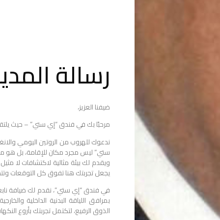
رسالة المدير
ضيفنا العزيز،
مرحبًا بك في فندق “إي ستي” – حيث يلتقي
ندعوك للهروب من الروتين اليومي والانغم
ستي” ليس مجرد مكان للإقامة، بل هو ملاذ
ويقدم لك بيئة مثالية لاكتشافات لا مثيل ل
يجعل تجربتك هنا تفوق كل التوقعات وتتج
في فندق “إي ستي”، نقدم لك ضيافة نابعة 
بمرافق اللياقة البدنية الداخلية والخا
الذوق الرفيع، لتكتمل تجربتك بأروع النكه