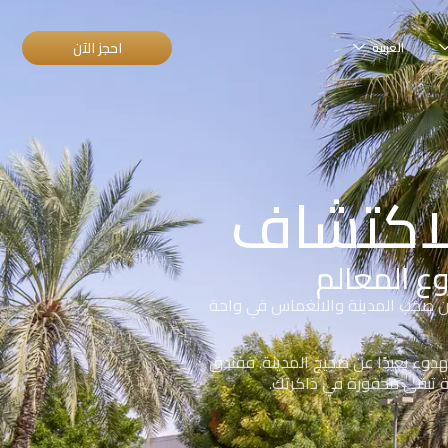
احجز الآن
العربية
لاكتشاف
وع المعالم
 من صخب المدينة والانغماس في واحة
هدوء بعيدًا عن ضجيج المدينة. ففندق
ة تبقى محفورة في ذاكرتك.