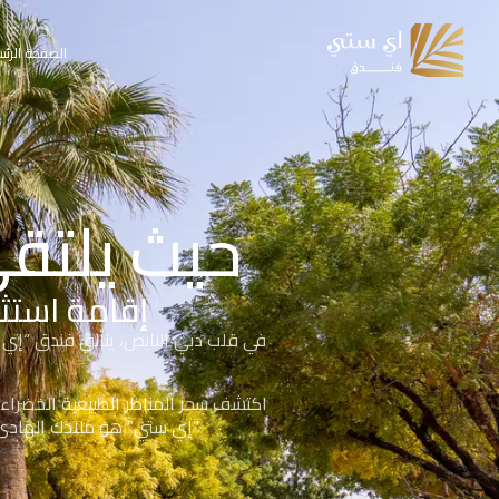
الصفحة الرئس
حيث يلتق
إقامة استثن
في قلب دبي النابض، يتألق فندق “إي 
اكتشف سحر المناظر الطبيعية الخضراء 
“إي ستي” هو ملاذك الهادئ 